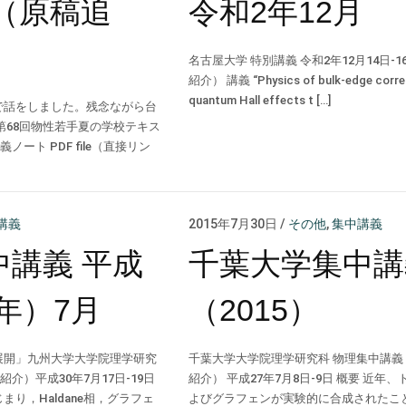
）（原稿追
令和2年12月
名古屋大学 特別講義 令和2年12月14日-
紹介） 講義 “Physics of bulk-edge corr
quantum Hall effects t […]
で話をしました。残念ながら台
第68回物性若手夏の学校テキス
義ノート PDF file（直接リン
講義
2015年7月30日
/
その他
,
集中講義
講義 平成
千葉大学集中講
8年）7月
（2015）
展開」九州大学大学院理学研究
千葉大学大学院理学研究科 物理集中講義 
紹介）平成30年7月17日-19日
紹介） 平成27年7月8日-9日 概要 近
り，Haldane相，グラフェ
よびグラフェンが実験的に合成されたこ