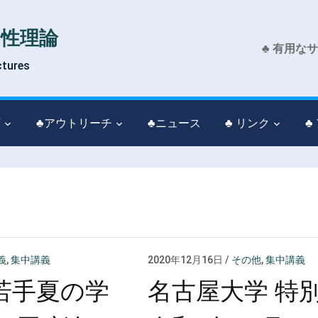
物性理論
♣ 有用な
ctures
育
♣アウトリーチ
♣ニュース
♣ リンク
♣
義
,
集中講義
2020年12月16日
/
その他
,
集中講義
若手夏の学
名古屋大学 