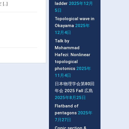
ladder
2025年12月
[…]
5日
Topological wave in
Okayama
2025年
12月4日
Talk by
Mohammad
Hafezi: Nonlinear
topological
photonics
2025年
11月4日
日本物理学会第80回
年会 2025 Fall 広島
2025年8月25日
Flatband of
pentagons
2025年
7月27日
Conic section &