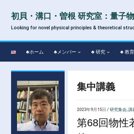
初貝・溝口・曽根 研究室：量子
Looking for novel physical principles & theoretical stru
♣ホーム
♣メンバー
♣ 研究
♣ 教
集中講義
2023年9月15日
/
研究集会
,
講
第68回物性