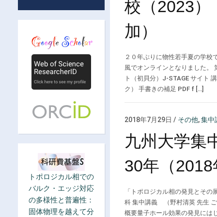
校（2023
加）
２０年ぶりに物性若手夏の学校
風でオンラインとなりました。 
ト（初貝分）J-STAGE サイト 講
ク） 手書きの補足 PDF f […]
2018年7月29日
/
その他
,
集中
九州大学集中
30年（201
トポロジカル相での
バルク・エッジ対応
「トポロジカル相の発見とその
の多様性と普遍性：
科 集中講義 （野村清英 先生 ご
固体物理を越えて分
概要量子ホール効果の発見にはじま