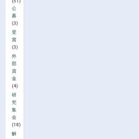
(51)
公
募
(3)
受
賞
(3)
外
部
資
金
(4)
研
究
集
会
(18)
解