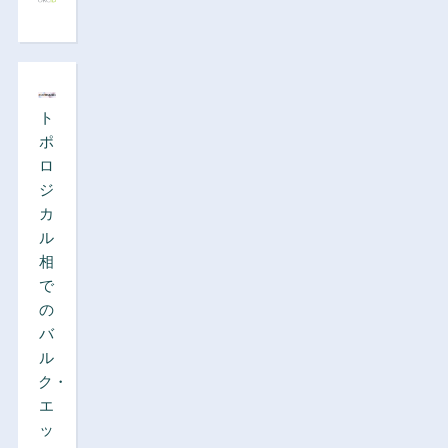
ト
ポ
ロ
ジ
カ
ル
相
で
の
バ
ル
ク・
エ
ッ