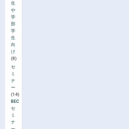
生
や
学
部
学
生
向
け
(8)
セ
ミ
ナ
ー
(14)
BEC
セ
ミ
ナ
ー