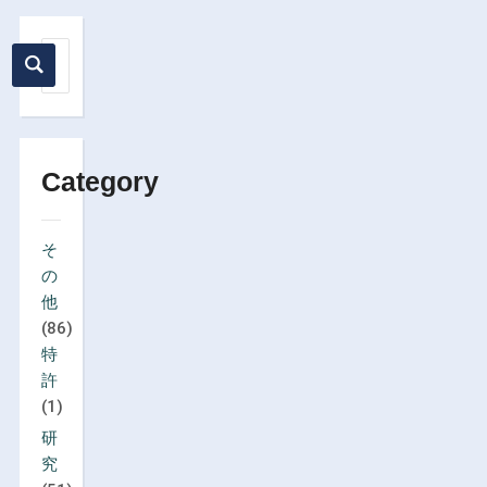
Category
そ
の
他
(86)
特
許
(1)
研
究