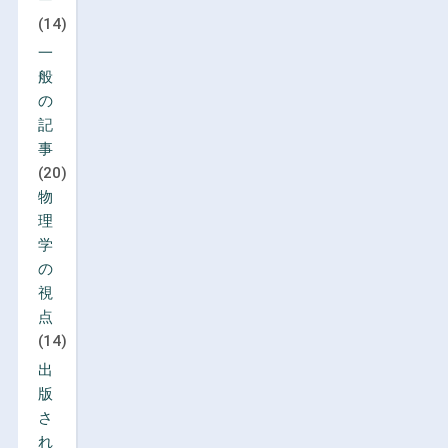
(14)
一
般
の
記
事
(20)
物
理
学
の
視
点
(14)
出
版
さ
れ