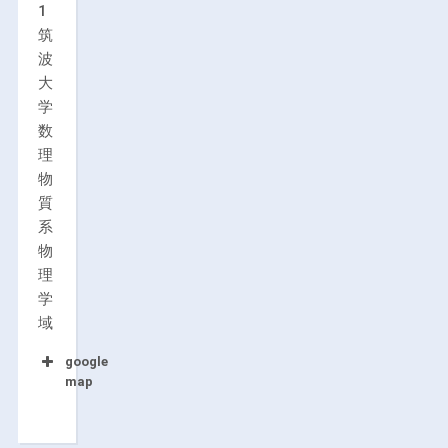
1
筑
波
大
学
数
理
物
質
系
物
理
学
域
google
map