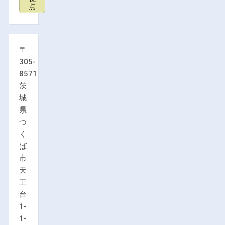
点
〒
305-
8571
茨
城
県
つ
く
ば
市
天
王
台
1-
1-