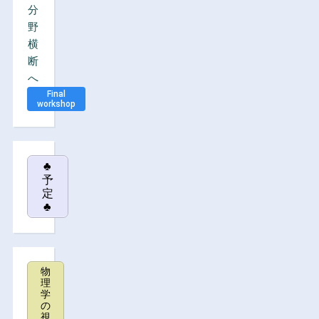
分
野
横
断
へ
Final
workshop
♣
予
定
♣
物
理
学
の
視