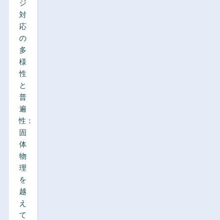
ジ
対
応
の
多
様
性
と
普
遍
性：
固
体
物
理
を
越
え
て