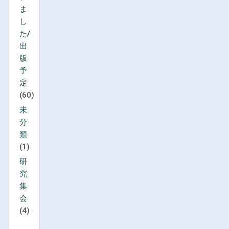
ま
し
た/
出
版
予
定
(60)
未
分
類
(1)
研
究
集
会
(4)