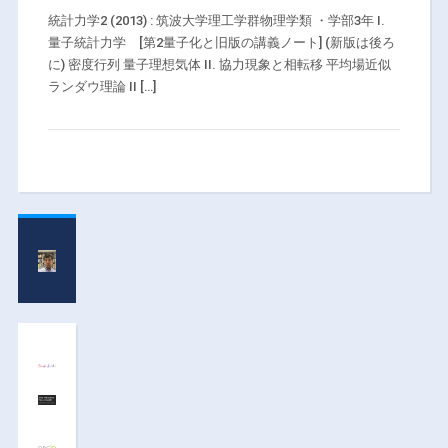
統計力学2 (2013) : 筑波大学理工学群物理学類 ・学部3年 I.
量子統計力学 [第2量子化と旧版の講義ノート] (新版は後ろ
に) 密度行列 量子理想気体 II. 協力現象と相転移 平均場近似
ランダウ理論 II […]