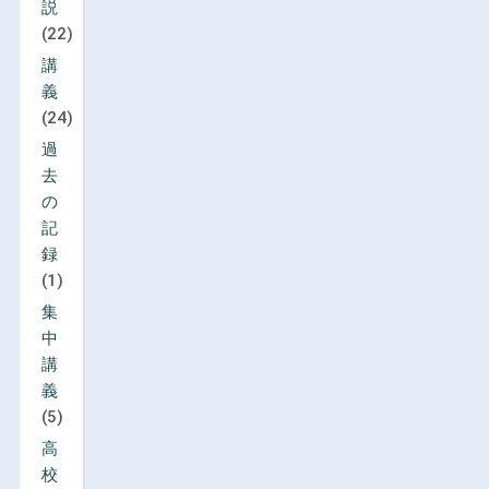
説
(22)
講
義
(24)
過
去
の
記
録
(1)
集
中
講
義
(5)
高
校