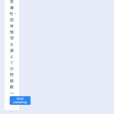
普
遍
性：
固
体
物
理
を
越
え
て
分
野
横
断
へ
Final
workshop