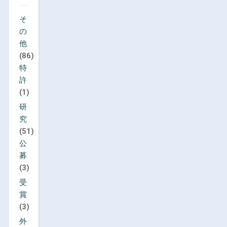
そ
の
他
(86)
特
許
(1)
研
究
(51)
公
募
(3)
受
賞
(3)
外