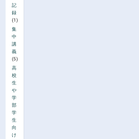
記
録
(1)
集
中
講
義
(5)
高
校
生
や
学
部
学
生
向
け