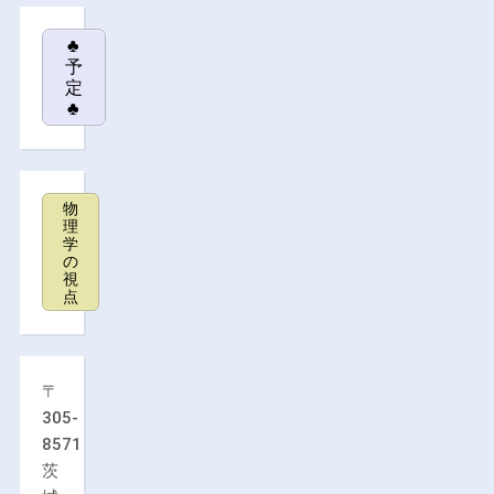
♣
予
定
♣
物
理
学
の
視
点
〒
305-
8571
茨