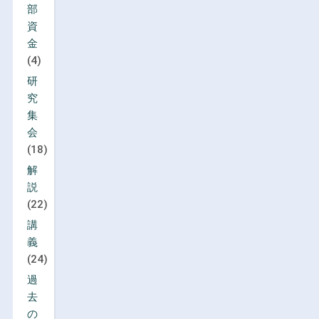
部
資
金
(4)
研
究
集
会
(18)
解
説
(22)
講
義
(24)
過
去
の