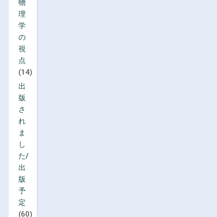
物
理
学
の
視
点
(14)
出
版
さ
れ
ま
し
た/
出
版
予
定
(60)