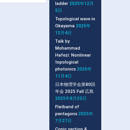
ladder
2025年12月
5日
Topological wave in
Okayama
2025年
12月4日
Talk by
Mohammad
Hafezi: Nonlinear
topological
photonics
2025年
11月4日
日本物理学会第80回
年会 2025 Fall 広島
2025年8月25日
Flatband of
pentagons
2025年
7月27日
Conic section &