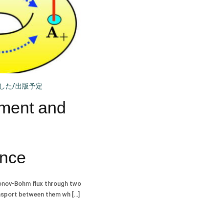
した/出版予定
ement and
ence
ronov-Bohm flux through two
nsport between them wh […]