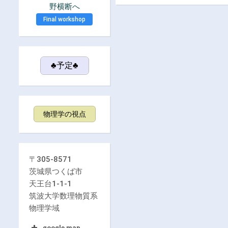
野横断へ
Final workshop
♣予定♣
物理学の視点
〒305-8571
茨城県つくば市
天王台1-1-1
筑波大学数理物質系
物理学域
google map