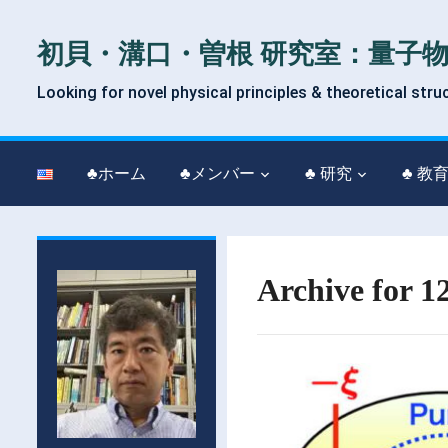
初貝・溝口・曽根 研究室：量子
Looking for novel physical principles & theoretical stru
♣ホーム
♣メンバー
♣ 研究
♣ 教
Archive for 1