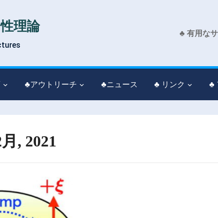
物性理論
♣ 有用な
ctures
育
♣アウトリーチ
♣ニュース
♣ リンク
♣
2月, 2021