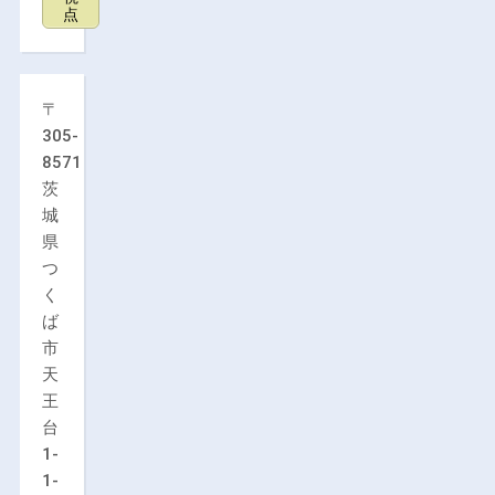
点
〒
305-
8571
茨
城
県
つ
く
ば
市
天
王
台
1-
1-