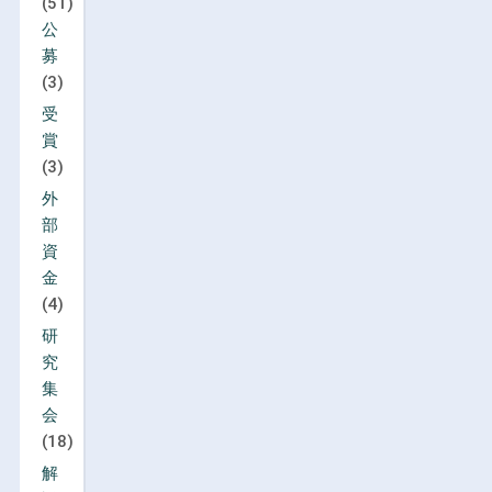
(51)
公
募
(3)
受
賞
(3)
外
部
資
金
(4)
研
究
集
会
(18)
解