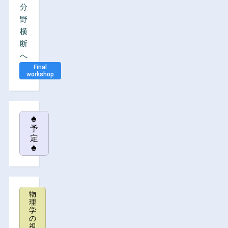
分
野
横
断
へ
Final
workshop
♣
予
定
♣
物
理
学
の
視