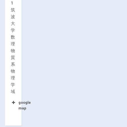
1
筑
波
大
学
数
理
物
質
系
物
理
学
域
google
map