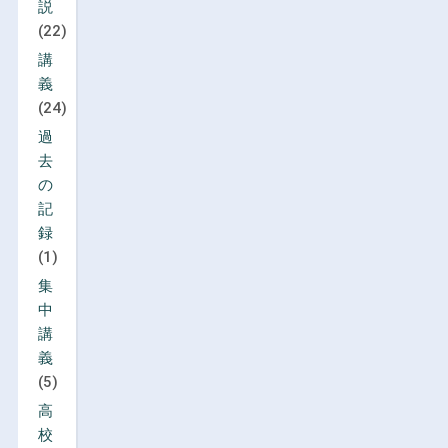
説
(22)
講
義
(24)
過
去
の
記
録
(1)
集
中
講
義
(5)
高
校