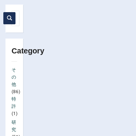
Category
そ
の
他
(86)
特
許
(1)
研
究