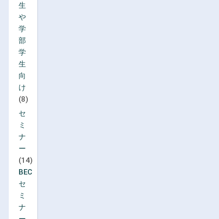
生
や
学
部
学
生
向
け
(8)
セ
ミ
ナ
ー
(14)
BEC
セ
ミ
ナ
ー