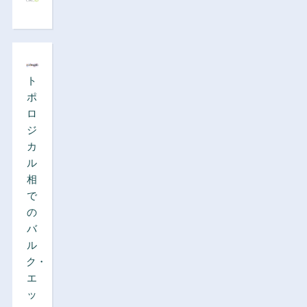
ト
ポ
ロ
ジ
カ
ル
相
で
の
バ
ル
ク・
エ
ッ