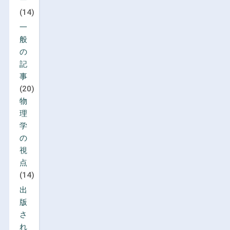
(14)
一
般
の
記
事
(20)
物
理
学
の
視
点
(14)
出
版
さ
れ