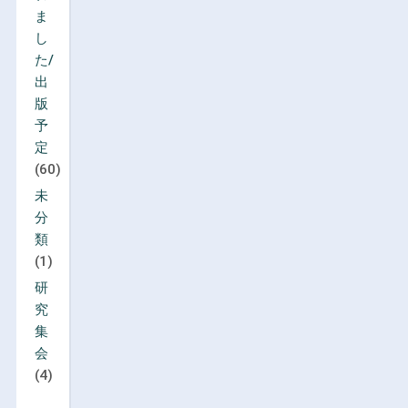
ま
し
た/
出
版
予
定
(60)
未
分
類
(1)
研
究
集
会
(4)