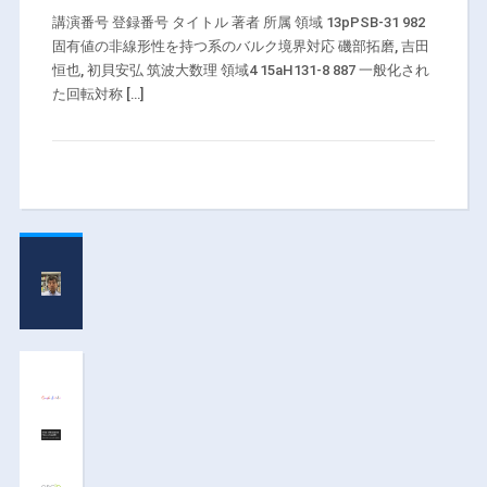
講演番号 登録番号 タイトル 著者 所属 領域 13pPSB-31 982
固有値の非線形性を持つ系のバルク境界対応 磯部拓磨, 吉田
恒也, 初貝安弘 筑波大数理 領域4 15aH131-8 887 一般化され
た回転対称 […]