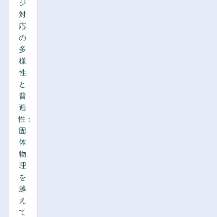
ジ
対
応
の
多
様
性
と
普
遍
性：
固
体
物
理
を
越
え
て