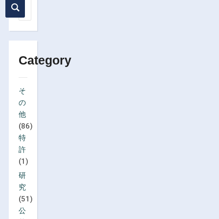
Category
そ
の
他
(86)
特
許
(1)
研
究
(51)
公