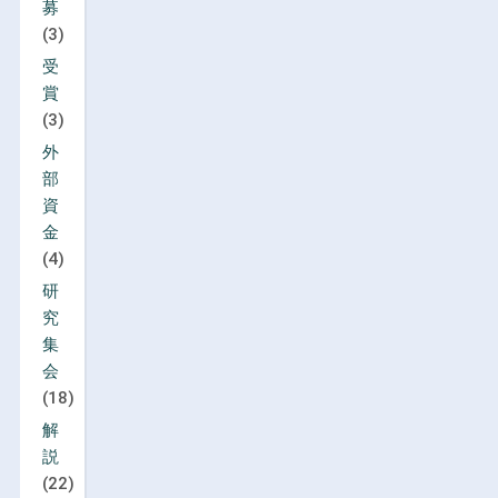
募
(3)
受
賞
(3)
外
部
資
金
(4)
研
究
集
会
(18)
解
説
(22)