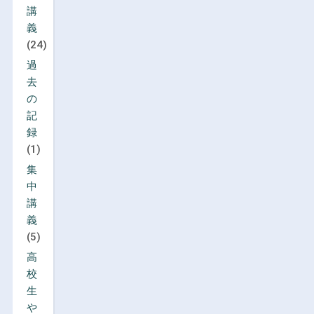
講
義
(24)
過
去
の
記
録
(1)
集
中
講
義
(5)
高
校
生
や