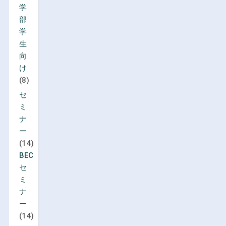
学
部
学
生
向
け
(8)
セ
ミ
ナ
ー
(14)
BEC
セ
ミ
ナ
ー
(14)