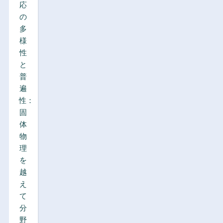
応
の
多
様
性
と
普
遍
性：
固
体
物
理
を
越
え
て
分
野