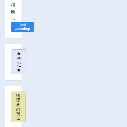
横
断
へ
Final
workshop
♣
予
定
♣
物
理
学
の
視
点