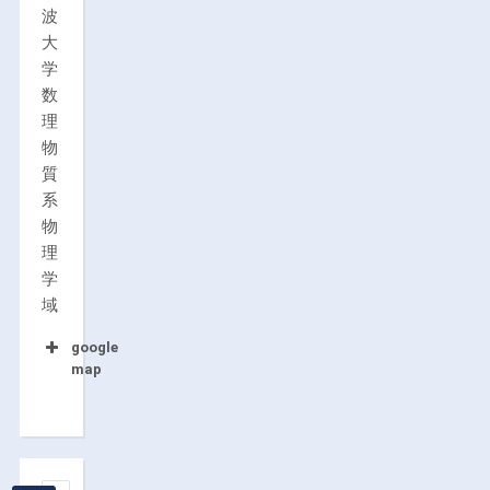
波
大
学
数
理
物
質
系
物
理
学
域
google
map