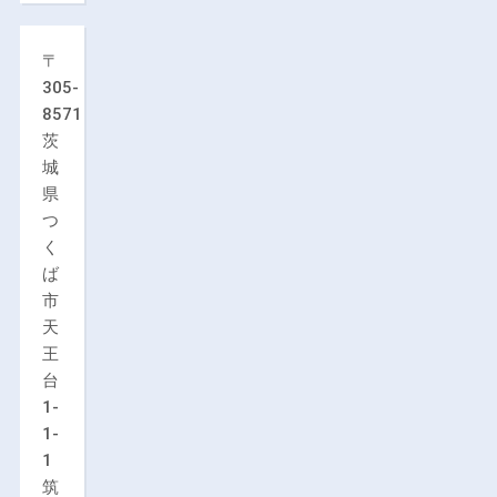
〒
305-
8571
茨
城
県
つ
く
ば
市
天
王
台
1-
1-
1
筑