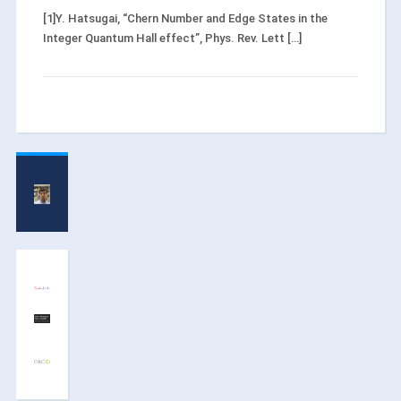
[1]Y. Hatsugai, “Chern Number and Edge States in the
Integer Quantum Hall effect”, Phys. Rev. Lett […]