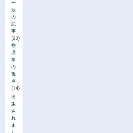
一
般
の
記
事
(20)
物
理
学
の
視
点
(14)
出
版
さ
れ
ま
し