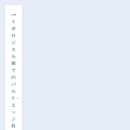
ト
ポ
ロ
ジ
カ
ル
相
で
の
バ
ル
ク・
エ
ッ
ジ
対