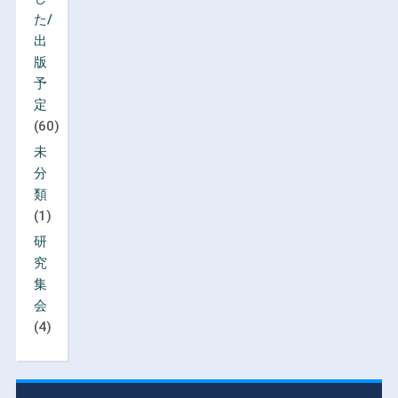
た/
出
版
予
定
(60)
未
分
類
(1)
研
究
集
会
(4)