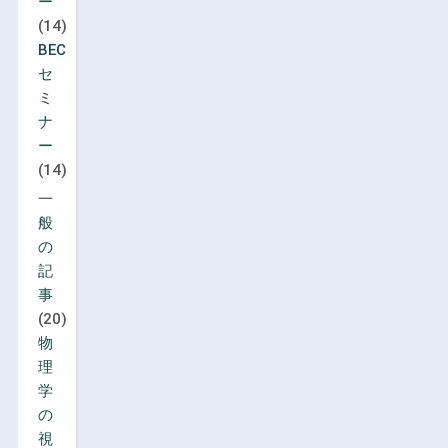
ー
(14)
BEC
セ
ミ
ナ
ー
(14)
一
般
の
記
事
(20)
物
理
学
の
視