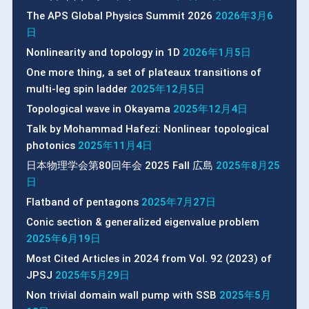
The APS Global Physics Summit 2026
2026年3月6
日
Nonlinearity and topology in 1D
2026年1月5日
One more thing, a set of plateaux transitions of
multi-leg spin ladder
2025年12月5日
Topological wave in Okayama
2025年12月4日
Talk by Mohammad Hafezi: Nonlinear topological
photonics
2025年11月4日
日本物理学会第80回年会 2025 Fall 広島
2025年8月25
日
Flatband of pentagons
2025年7月27日
Conic section & generalized eigenvalue problem
2025年6月19日
Most Cited Articles in 2024 from Vol. 92 (2023) of
JPSJ
2025年5月29日
Non trivial domain wall pump with SSB
2025年5月