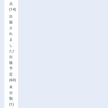
点
(14)
出
版
さ
れ
ま
し
た/
出
版
予
定
(60)
未
分
類
(1)