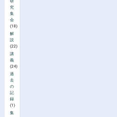
研
究
集
会
(18)
解
説
(22)
講
義
(24)
過
去
の
記
録
(1)
集