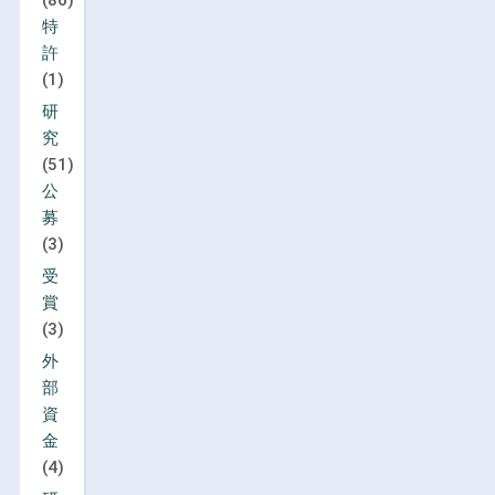
特
許
(1)
研
究
(51)
公
募
(3)
受
賞
(3)
外
部
資
金
(4)