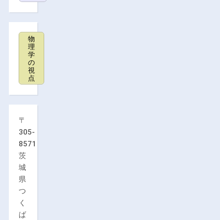
物
理
学
の
視
点
〒
305-
8571
茨
城
県
つ
く
ば