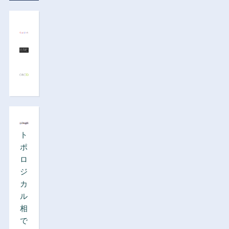
ト
ポ
ロ
ジ
カ
ル
相
で