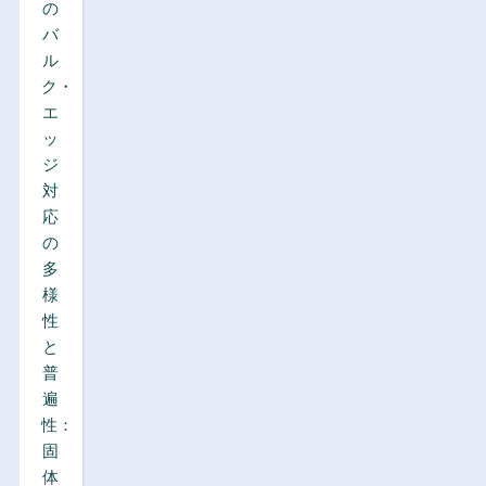
の
バ
ル
ク・
エ
ッ
ジ
対
応
の
多
様
性
と
普
遍
性：
固
体