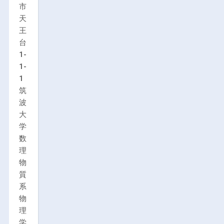
市
天
王
台
1-
1-
1
筑
波
大
学
数
理
物
質
系
物
理
学