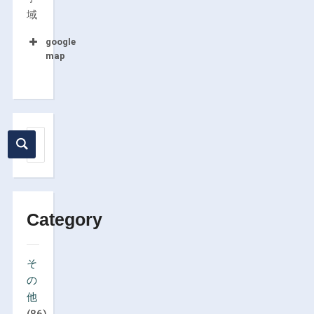
域
google
map
Category
そ
の
他
(86)