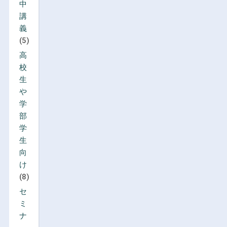
中
講
義
(5)
高
校
生
や
学
部
学
生
向
け
(8)
セ
ミ
ナ