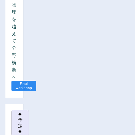
物
理
を
越
え
て
分
野
横
断
へ
Final
workshop
♣
予
定
♣