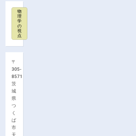
物
理
学
の
視
点
〒
305-
8571
茨
城
県
つ
く
ば
市
天