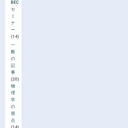
BEC
セ
ミ
ナ
ー
(14)
一
般
の
記
事
(20)
物
理
学
の
視
点
(14)