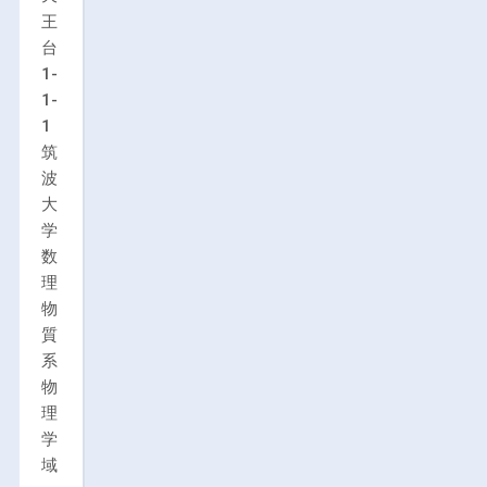
王
台
1-
1-
1
筑
波
大
学
数
理
物
質
系
物
理
学
域