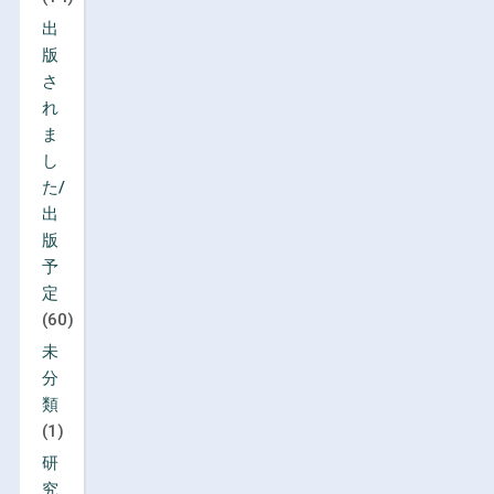
出
版
さ
れ
ま
し
た/
出
版
予
定
(60)
未
分
類
(1)
研
究