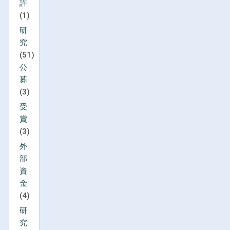
許
(1)
研
究
(51)
公
募
(3)
受
賞
(3)
外
部
資
金
(4)
研
究