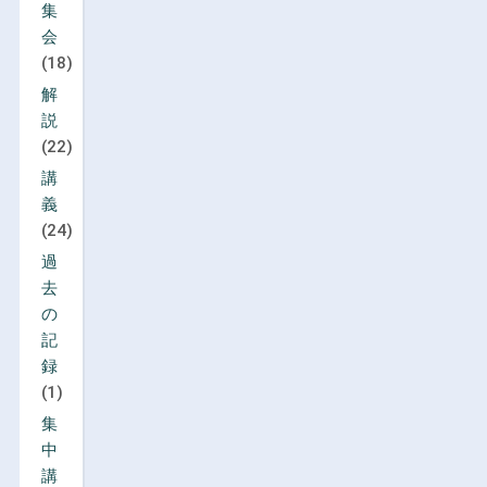
集
会
(18)
解
説
(22)
講
義
(24)
過
去
の
記
録
(1)
集
中
講