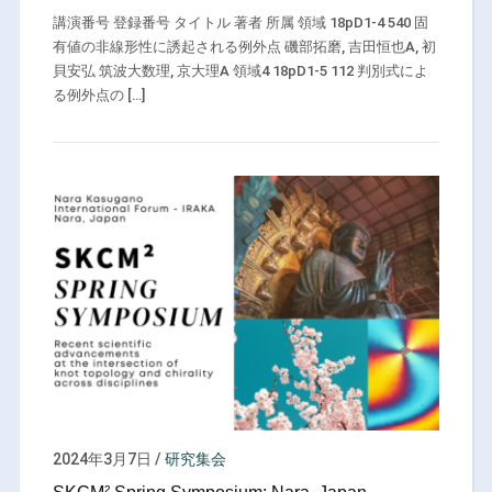
講演番号 登録番号 タイトル 著者 所属 領域 18pD1-4 540 固
有値の非線形性に誘起される例外点 磯部拓磨, 吉田恒也A, 初
貝安弘 筑波大数理, 京大理A 領域4 18pD1-5 112 判別式によ
る例外点の […]
2024年3月7日
/
研究集会