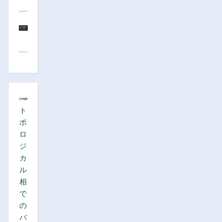
ト
ポ
ロ
ジ
カ
ル
相
で
の
バ