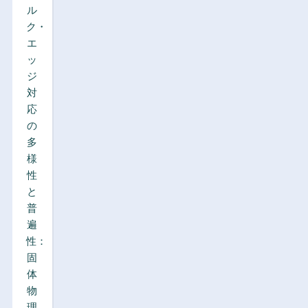
ル
ク・
エ
ッ
ジ
対
応
の
多
様
性
と
普
遍
性：
固
体
物
理