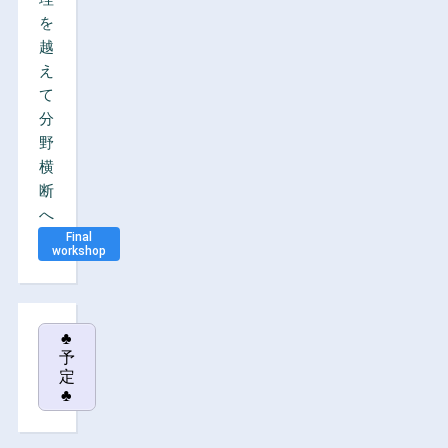
を
越
え
て
分
野
横
断
へ
Final
workshop
♣
予
定
♣