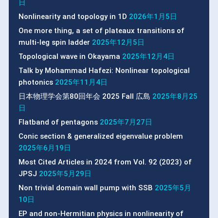
日
Nonlinearity and topology in 1D
2026年1月5日
One more thing, a set of plateaux transitions of
multi-leg spin ladder
2025年12月5日
Topological wave in Okayama
2025年12月4日
Talk by Mohammad Hafezi: Nonlinear topological
photonics
2025年11月4日
日本物理学会第80回年会 2025 Fall 広島
2025年8月25
日
Flatband of pentagons
2025年7月27日
Conic section & generalized eigenvalue problem
2025年6月19日
Most Cited Articles in 2024 from Vol. 92 (2023) of
JPSJ
2025年5月29日
Non trivial domain wall pump with SSB
2025年5月
10日
EP and non-Hermitian physics in nonlinearity of