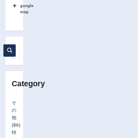
google
map
Category
そ
の
他
(86)
特