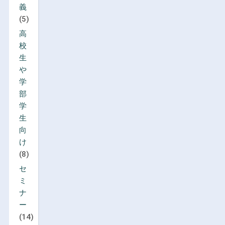
義
(5)
高
校
生
や
学
部
学
生
向
け
(8)
セ
ミ
ナ
ー
(14)