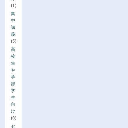
(1)
集
中
講
義
(5)
高
校
生
や
学
部
学
生
向
け
(8)
セ