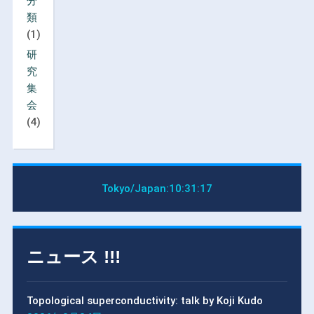
分
類
(1)
研
究
集
会
(4)
Tokyo/Japan:
10:31:18
ニュース !!!
Topological superconductivity: talk by Koji Kudo