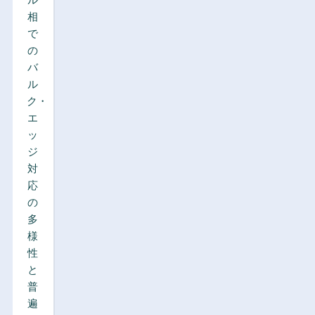
ル
相
で
の
バ
ル
ク・
エ
ッ
ジ
対
応
の
多
様
性
と
普
遍