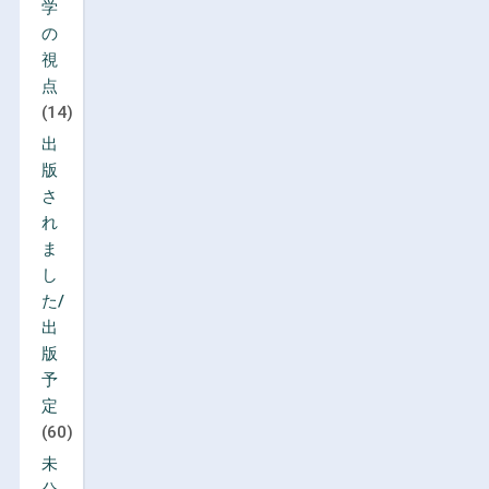
学
の
視
点
(14)
出
版
さ
れ
ま
し
た/
出
版
予
定
(60)
未