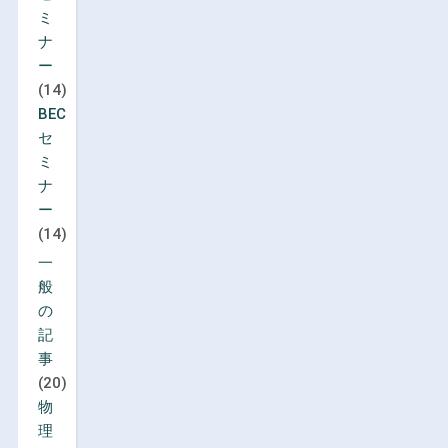
ミ
ナ
ー
(14)
BEC
セ
ミ
ナ
ー
(14)
一
般
の
記
事
(20)
物
理