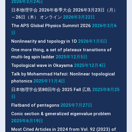
2026年3月24日
日本物理学会 2026年春季大会 2026年3月23日（月）
～26日（木） オンライン
2026年3月22日
The APS Global Physics Summit 2026
2026年3月6
日
Nonlinearity and topology in 1D
2026年1月5日
One more thing, a set of plateaux transitions of
multi-leg spin ladder
2025年12月5日
Topological wave in Okayama
2025年12月4日
Talk by Mohammad Hafezi: Nonlinear topological
photonics
2025年11月4日
日本物理学会第80回年会 2025 Fall 広島
2025年8月25
日
Flatband of pentagons
2025年7月27日
Conic section & generalized eigenvalue problem
2025年6月19日
Most Cited Articles in 2024 from Vol. 92 (2023) of