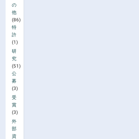
の
他
(86)
特
許
(1)
研
究
(51)
公
募
(3)
受
賞
(3)
外
部
資