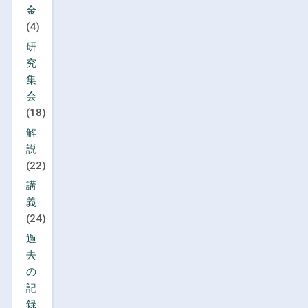
金
(4)
研
究
集
会
(18)
解
説
(22)
講
義
(24)
過
去
の
記
録