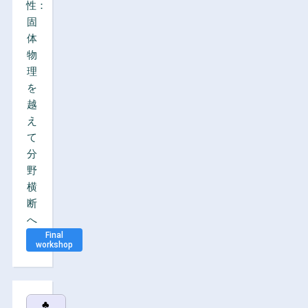
性：
固
体
物
理
を
越
え
て
分
野
横
断
へ
Final
workshop
♣