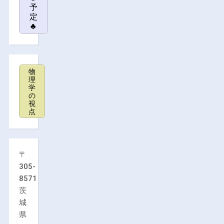
予
定
♣
物
理
学
の
視
点
〒
305-
8571
茨
城
県