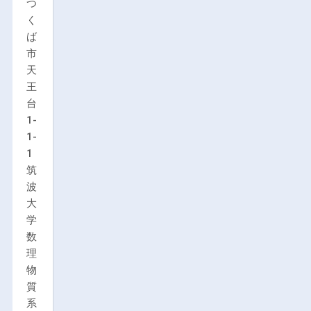
つ
く
ば
市
天
王
台
1-
1-
1
筑
波
大
学
数
理
物
質
系