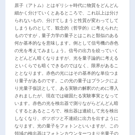
原子（アトム）とはギリシャ時代に物質をどんどん
細かく分けていくとあるところで、これ以上は分け
られないもの、分けてしまうと性質が変わってして
しまうものとして、観念的（哲学的）に考えられた
ものですが，量子力学の量子とはこれと類似のある
何か基本的なを意味します。例として信号機の赤色
の光を考えてみましょう。信号の出力を絞っていく
とどんどん暗くなりますが、光を量子論的に考える
といくらでも暗くできるのではなく、限界があるこ
ととなります。赤色の光にはその基本的な単位つま
り量子があるのです。この光の量子はプランクによ
り光量子仮説として、ある実験の解釈のために導入
されましたが、現在では確固たる実験事実となって
います。赤色の光を検出器で測りながらどんどん暗
くするとあるところで、検出器は連続して光を検出
しなくなり、ポツポツと不連続に出力を出すように
なります。光の量子をフォトンといいますが、この
領域の検出器はフォトンカウンターつまり光量子の