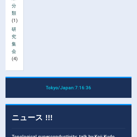
分
類
(1)
研
究
集
会
(4)
Tokyo/Japan:
7:16:37
ニュース !!!
Topological superconductivity: talk by Koji Kudo