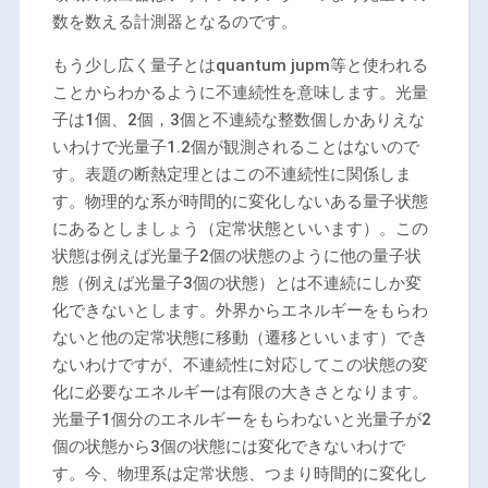
数を数える計測器となるのです。
もう少し広く量子とはquantum jupm等と使われる
ことからわかるように不連続性を意味します。光量
子は1個、2個，3個と不連続な整数個しかありえな
いわけで光量子1.2個が観測されることはないので
す。表題の断熱定理とはこの不連続性に関係しま
す。物理的な系が時間的に変化しないある量子状態
にあるとしましょう（定常状態といいます）。この
状態は例えば光量子2個の状態のように他の量子状
態（例えば光量子3個の状態）とは不連続にしか変
化できないとします。外界からエネルギーをもらわ
ないと他の定常状態に移動（遷移といいます）でき
ないわけですが、不連続性に対応してこの状態の変
化に必要なエネルギーは有限の大きさとなります。
光量子1個分のエネルギーをもらわないと光量子が2
個の状態から3個の状態には変化できないわけで
す。今、物理系は定常状態、つまり時間的に変化し