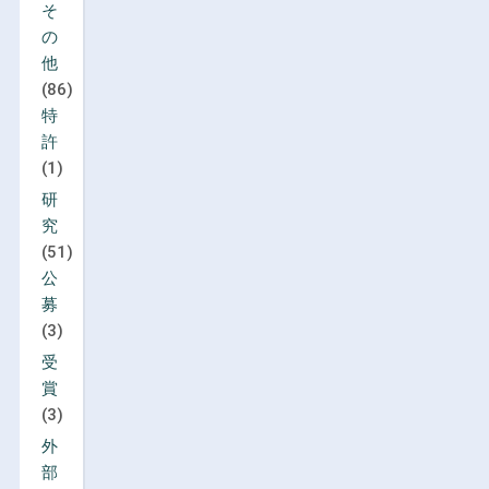
そ
の
他
(86)
特
許
(1)
研
究
(51)
公
募
(3)
受
賞
(3)
外
部