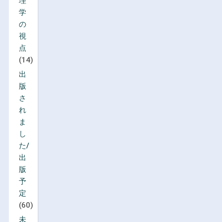
理
学
の
視
点
(14)
出
版
さ
れ
ま
し
た/
出
版
予
定
(60)
未