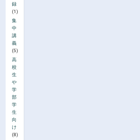
録
(1)
集
中
講
義
(5)
高
校
生
や
学
部
学
生
向
け
(8)