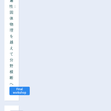
遍
性：
固
体
物
理
を
越
え
て
分
野
横
断
へ
Final
workshop