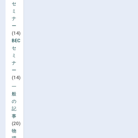
セ
ミ
ナ
ー
(14)
BEC
セ
ミ
ナ
ー
(14)
一
般
の
記
事
(20)
物