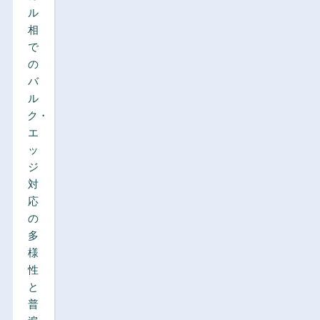
ル
相
で
の
バ
ル
ク・
エ
ッ
ジ
対
応
の
多
様
性
と
普