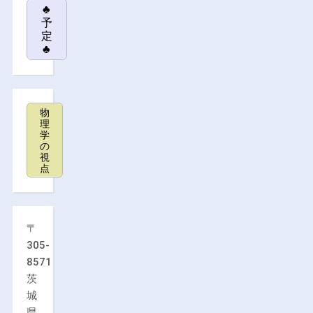
♣
予
定
♣
物
理
学
の
視
点
〒
305-
8571
茨
城
県