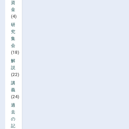
資
金
(4)
研
究
集
会
(18)
解
説
(22)
講
義
(24)
過
去
の
記