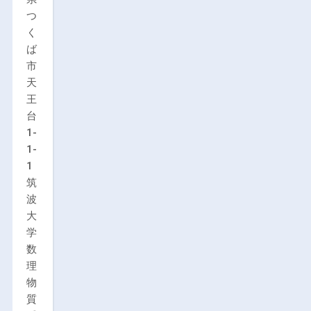
つ
く
ば
市
天
王
台
1-
1-
1
筑
波
大
学
数
理
物
質