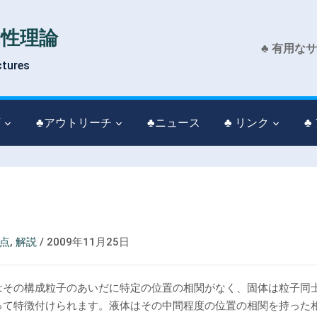
物性理論
♣ 有用な
ctures
育
♣アウトリーチ
♣ニュース
♣ リンク
♣
点
,
解説
/
2009年11月25日
はその構成粒子のあいだに特定の位置の相関がなく、固体は粒子同
って特徴付けられます。液体はその中間程度の位置の相関を持った