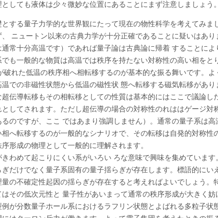
理としても液体は少々微妙な位置にあることにまず注意しましょう
礎とする量子力学的な世界観にたって現在の物性科学を考えてみま
ず、 ニュートン以来の古典力学が十分正確であることに疑いはあり
は通常十分高温です）であれば量子論は古典論に帰着 することによ
系でも一般的な物質は高温では秩序を持たない対称性の高い相をと
性が破れた低温の秩序相へ相転移するのが基本的な振る舞いです。よ
高温での非磁性状態から低温の磁性状 態へ転移する磁気転移があり
な超伝導転移もその相転移としての性質は基本的にはここで議論し
れとしてされます。ただし超伝導の場合の対称性のれははゲージ対
あるのですが、ここ ではあまり強調しません）。通常の量子系は高
い相へ転移するのが一般的なシナリオで、その転移は自発的対称性の
秩序形成の物理として一般的に理解されます。
がきわめて起こりにくい系がいろい ろな意味で興味を集めています
らぎだけでなく量子系固有の量子揺らぎが存在します。標語的にい
理量の不確定性起因の揺らぎが存在すると考えればよいでしょう。
てはその低次元性と 量子性があいまって通常の秩序形成が大きく妨
型例が分数量子ホール系におけるラフリン状態とよばれる多粒子状態