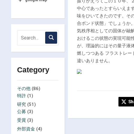
振りかえってこの１０年、
中心であったとすらいえま
味をひいてきたのです。その
合ボンド状態」でしょうか
気秩序相としての固体が融
おけるこの状態の実現可能
が、理論的にはその量子液
燃しつつある フラストレ
違いありません。
Category
その他
(86)
特許
(1)
Sh
研究
(51)
公募
(3)
受賞
(3)
外部資金
(4)