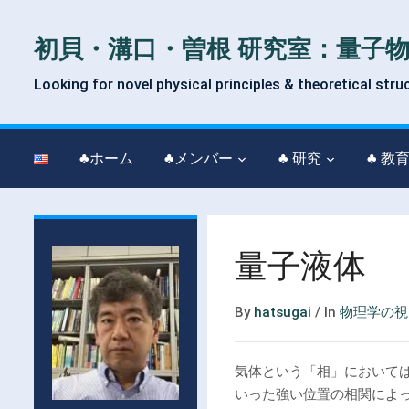
初貝・溝口・曽根 研究室：量子
Looking for novel physical principles & theoretical stru
♣ホーム
♣メンバー
♣ 研究
♣ 教
量子液体
By
hatsugai
/
In
物理学の視
気体という「相」において
いった強い位置の相関によ