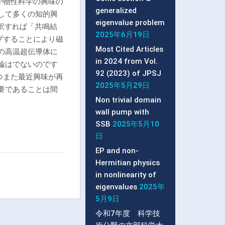
が物性科学の興味の
generalized
して多くの知的興
eigenvalue problem
訳すれば「共鳴結
2025年6月19日
プすることにより磁
Most Cited Articles
の高温超伝導体に
in 2024 from Vol.
論はでないのです
92 (2023) of JPSJ
つまた最近興味が再
2025年5月29日
要であることは間
Non trivial domain
wall pump with
SSB
2025年5月10
日
EP and non-
Hermitian physics
in nonlinearity of
eigenvalues
2025年
5月9日
令和7年度 科学技