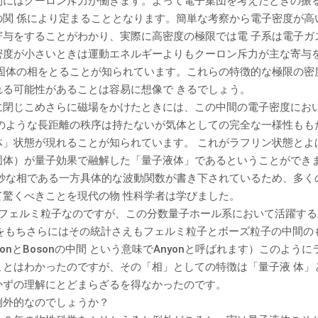
間にはクーロン斥力が働きます。よって電子集団を考えたときの振
の関 係により定まることとなります。簡単な考察から電子密度が高
寄与をすることがわかり、実際に高密度の極限では電 子系は電子ガ
密度が小さいときは運動エネルギーよりもクーロン斥力が主な寄与
る固体の相をとることが知られています。これらの特徴的な極限の密
れる可能性があることは容易に想像で きるでしょう。
に閉じこめさらに磁場をかけたときには、この中間の電子密度にお
体のような長距離の秩序は持たないが気体としての完全な一様性もも
体」状態が現れることが知られています。 これがラフリン状態とよ
固体）が量子効果で融解した「量子液体」であるということができ
微妙な相である一方具体的な波動関数が書き下されているため、多く
て驚くべきことを現代の物 性科学者は学びました。
つフェルミ粒子なのですが、この分数量子ホール系において活躍す
荷をもちさらにはその統計さえもフェルミ粒子とボーズ粒子の中間の
ionとBosonの中間 という意味でAnyonと呼ばれます）このよう
ことはわかったのですが、その「相」としての特徴は「量子液 体」
かずの理解にとどまらざるを得なかったのです。
例外的なのでしょうか？