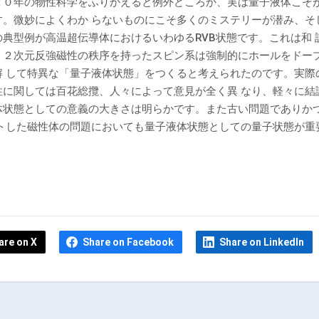
２０年の物性科学をふりかえると例外どころか、実は量子液体こそ
す。微妙によくわか らないものにこそ多くのミステリーが潜み、そ
典型例が高温超伝導体におけるいわゆるRVB状態です。これは和 
。２次元反強磁性の秩序を持ったスピン系は強制的にホールをドー
解 して特異な「量子液体状態」をつくると考えられたのです。実際
性に関しては百花総攬、人々によって意見が全く異 なり、軽々に結
体状態としての意義の大きさは明らかです。また古い問題でありか
ートした磁性体の問題においても量子液体状態としての量子状態が重
are on X
Share on Facebook
Share on LinkedIn