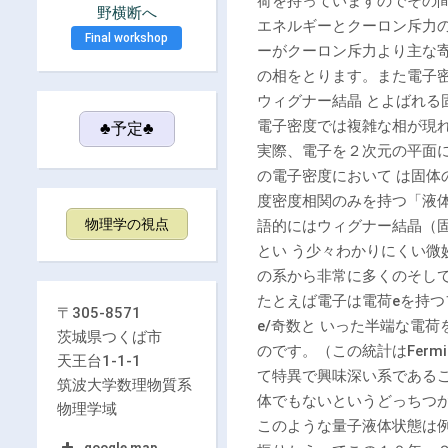
荷を持っていますのでその
野横断へ
エネルギーとクーロン斥力
Final workshop
ーがクーロン斥力より主な
の相をとります。また電子
ウィグナー結晶 とよばれ
電子密度では複雑な相が現
♣予定♣
実際、電子を２次元の平面
の電子密度において は固
度密度相関のみを持つ「液
物理学の視点
語的にはウィグナー結晶（
とい う少々わかりにくい
の系から非常に多くのそし
たとえば電子は電荷eを持
〒305-8571
e/奇数と いった半端な電
茨城県つくば市
のです。（この統計はFerm
天王台1-1-1
て特異で興味深い系である
筑波大学数理物質系
体でもないというどっちつ
物理学域
このような量子液体状態は
google map