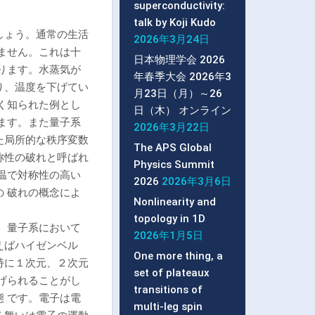
superconductivity:
。
talk by Koji Kudo
しょう。通常の生活
2026年3月24日
ません。これは十
日本物理学会 2026
ります。水蒸気が
年春季大会 2026年3
り、温度を下げてい
月23日（月）～26
く知られた例とし
日（木） オンライン
ます。また量子系
2026年3月22日
た局所的な秩序変数
The APS Global
称性の破れと呼ばれ
Physics Summit
温で対称性の高い
2026
2026年3月6日
 破れの概念によ
Nonlinearity and
topology in 1D
。量子系において
2026年1月5日
えばハイゼンベル
One more thing, a
特に１次元、２次元
set of plateaux
げられることがし
transitions of
 です。電子は電
multi-leg spin