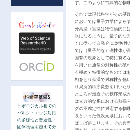
す。このように古典的な物
それでは現代科学がその基
においては量子力学によら
分高温（室温は物性論的に
氷になるように、量子的な
くに従って自発 的に対称
ては（量子的な）磁性体が
固有の現象として特に有名
を用いた通常の対称性の破
る極めて特徴的なものでは
相をとり低温で対称性が低
り局所的秩序変数を用いた
ところが最近その秩序形成
は古典的な系における熱揺
トポロジカル相での
グの不確定性に対応する物
バルク・エッジ対応
系といった低次元系におい
の多様性と普遍性：
ばしば起こります。その典
固体物理を越えて分