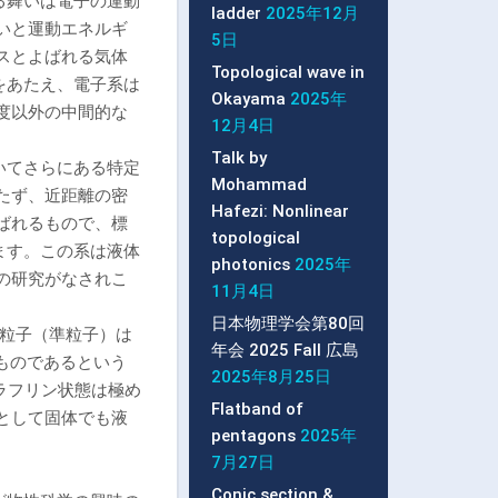
る舞いは電子の運動
ladder
2025年12月
いと運動エネルギ
5日
スとよばれる気体
Topological wave in
をあたえ、電子系は
Okayama
2025年
度以外の中間的な
12月4日
Talk by
いてさらにある特定
Mohammad
たず、近距離の密
Hafezi: Nonlinear
ばれるもので、標
topological
ます。この系は液体
photonics
2025年
の研究がなされこ
11月4日
日本物理学会第80回
る粒子（準粒子）は
年会 2025 Fall 広島
ものであるという
2025年8月25日
にラフリン状態は極め
Flatband of
として固体でも液
pentagons
2025年
7月27日
Conic section &