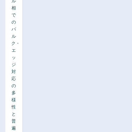
ル
相
で
の
バ
ル
ク・
エ
ッ
ジ
対
応
の
多
様
性
と
普
遍