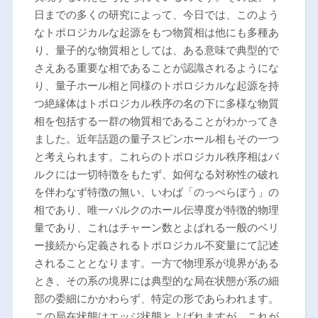
日までの多くの研究によって、今日では、このよう
なトポロジカルな起源をもつ物質相は他にも多種あ
り、量子的な物質相としては、ある意味で典型的で
さえある重要な相であることが認識されるようにな
り、量子ホール相と同様のトポロジカルな起源を持
つ絶縁体はトポロジカル秩序の名の下に多様な物質
相を包括する一群の物質相であることがわかってき
ました。近年話題の量子スピンホール相もその一つ
と考えられます。これらのトポロジカル秩序相はバ
ルクには一切特徴をもたず、如何なる対称性の破れ
を伴わなず特徴の無い、いわば「のっぺらぼう」の
相であり、唯一バルクのホール伝導度が特徴的物理
量であり、これはチャーン数とよばれる一般のベリ
ー接続から定義されるトポロジカル不変量にて記述
されることとなります。一方で物理系が境界がある
とき、その系の境界には典型的な局在状態が系の細
部の委細にかかわらず、特定の形であらわれます。
この局在状態はエッジ状態とよばれますが、これが