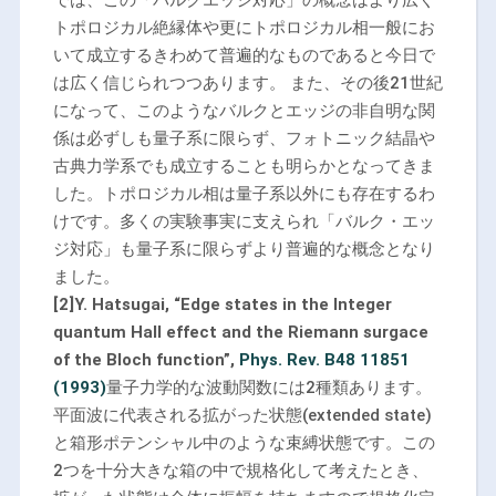
では、この「バルクエッジ対応」の概念はより広く
トポロジカル絶縁体や更にトポロジカル相一般にお
いて成立するきわめて普遍的なものであると今日で
は広く信じられつつあります。 また、その後21世紀
になって、このようなバルクとエッジの非自明な関
係は必ずしも量子系に限らず、フォトニック結晶や
古典力学系でも成立することも明らかとなってきま
した。トポロジカル相は量子系以外にも存在するわ
けです。多くの実験事実に支えられ「バルク・エッ
ジ対応」も量子系に限らずより普遍的な概念となり
ました。
[2]Y. Hatsugai, “Edge states in the Integer
quantum Hall effect and the Riemann surgace
of the Bloch function”,
Phys. Rev. B48 11851
(1993)
量子力学的な波動関数には2種類あります。
平面波に代表される拡がった状態(extended state)
と箱形ポテンシャル中のような束縛状態です。この
2つを十分大きな箱の中で規格化して考えたとき、