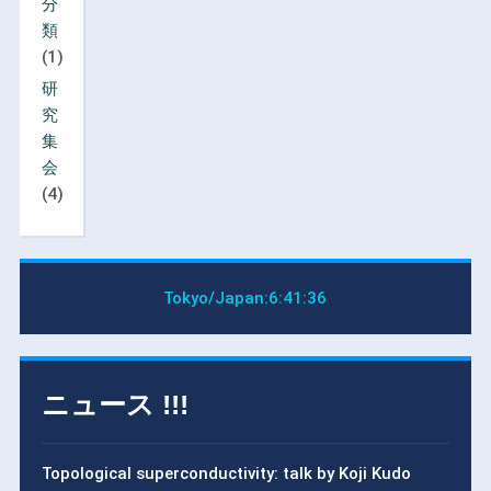
分
類
(1)
研
究
集
会
(4)
Tokyo/Japan:
6:41:37
ニュース !!!
Topological superconductivity: talk by Koji Kudo