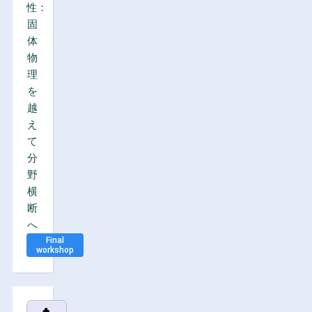
性：
固
体
物
理
を
越
え
て
分
野
横
断
へ
Final
workshop
♣