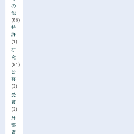
の
他
(86)
特
許
(1)
研
究
(51)
公
募
(3)
受
賞
(3)
外
部
資