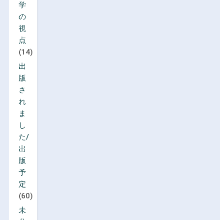
学
の
視
点
(14)
出
版
さ
れ
ま
し
た/
出
版
予
定
(60)
未