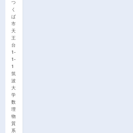
つ
く
ば
市
天
王
台
1-
1-
1
筑
波
大
学
数
理
物
質
系