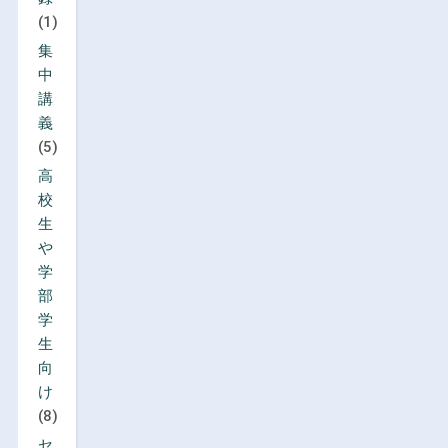
(1)
集
中
講
義
(5)
高
校
生
や
学
部
学
生
向
け
(8)
セ