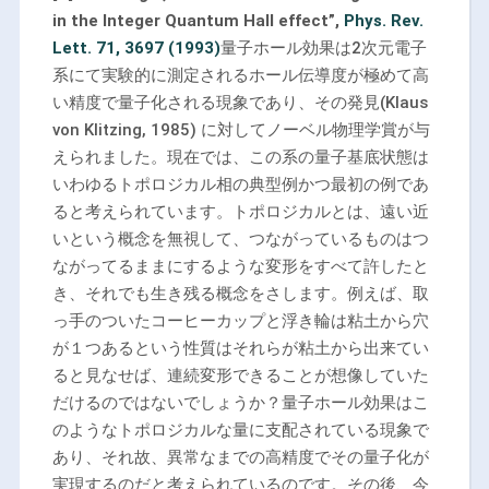
in the Integer Quantum Hall effect”,
Phys. Rev.
Lett. 71, 3697 (1993)
量子ホール効果は2次元電子
系にて実験的に測定されるホール伝導度が極めて高
い精度で量子化される現象であり、その発見(Klaus
von Klitzing, 1985) に対してノーベル物理学賞が与
えられました。現在では、この系の量子基底状態は
いわゆるトポロジカル相の典型例かつ最初の例であ
ると考えられています。トポロジカルとは、遠い近
いという概念を無視して、つながっているものはつ
ながってるままにするような変形をすべて許したと
き、それでも生き残る概念をさします。例えば、取
っ手のついたコーヒーカップと浮き輪は粘土から穴
が１つあるという性質はそれらが粘土から出来てい
ると見なせば、連続変形できることが想像していた
だけるのではないでしょうか？量子ホール効果はこ
のようなトポロジカルな量に支配されている現象で
あり、それ故、異常なまでの高精度でその量子化が
実現するのだと考えられているのです。その後、今