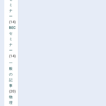
ミ
ナ
ー
(14)
BEC
セ
ミ
ナ
ー
(14)
一
般
の
記
事
(20)
物
理