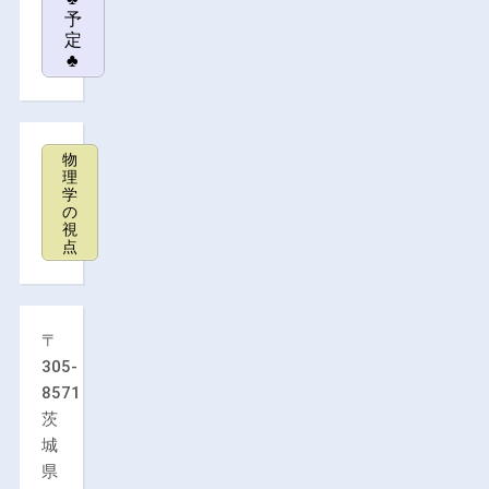
予
定
♣
物
理
学
の
視
点
〒
305-
8571
茨
城
県