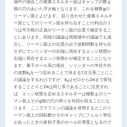
場中の場合この複素エネルギー面はギャップの数ｇ
個の穴のあいた浮き輪となります。これを種数gの
リーマン面とよびます。 貼り合わせた複素エネルギ
ー面としてのリーマン面を持ち出すことの利点の１
つは平方根の正負がリーマン面の位置で確定するこ
とにあります。同様の議論は周期場中の議論でも成
立し、リーマン面上の位置のみで波動関数を持ち出
さずにでシリンダーの右端に局在するエッジ状態か
左端に局在するエッジ状態かが確定することになり
ます。量子ホール系の場合、シリンダーの半径方向
の波数k
を一つ定めることで決まる1次元系ごとにこ
y
の議論をするわけですが、k
はゼロから2πまで変化
y
することと０と2πは同じ系であることに注意すれ
ば、エッジ状態を定めるエネルギーは種数ｇのリー
マン面上そのg個の穴の周りを何回か回ることにな
ります。ここでラフリンの議論を併用するとこのリ
ーマン面上の回転数がそのギャップにフェルミ準位
があったときの多粒子系のホール伝導度となるので