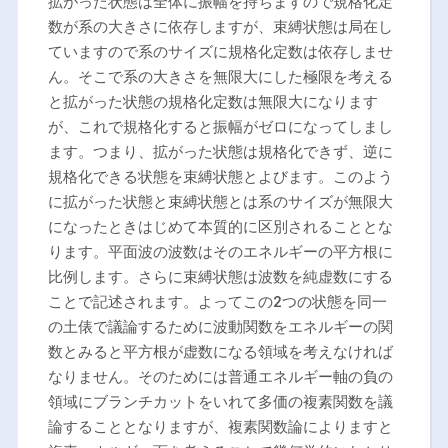
拡がった状態は全体に振幅を持ちますので規格化定
数が系の大きさに依存しますが、束縛状態は局在し
ていますので系のサイズに規格化定数は依存しませ
ん。そこで系の大きさを無限大にした極限を考える
と拡がった状態の規格化定数は無限大になります
が、これで規格化すると振幅がゼロになってしまし
ます。つまり、拡がった状態は規格化できず、逆に
規格化できる状態を束縛状態とよびます。このよう
に拡がった状態と束縛状態とは系のサイズが無限大
になったときはじめて本質的に区別されることとな
ります。平面波の波数はそのエネルギーの平方根に
比例します。さらに束縛状態は波数を純虚数にする
ことで記述されます。よってこの2つの状態を同一
の土俵で議論するために波動関数をエネルギーの関
数とみると平方根が虚数になる領域を考えなければ
なりません。そのためには普通エネルギー軸の負の
領域にブランチカットをいれて多価の複素関数を議
論することとなりますが、複素関数論によりますと