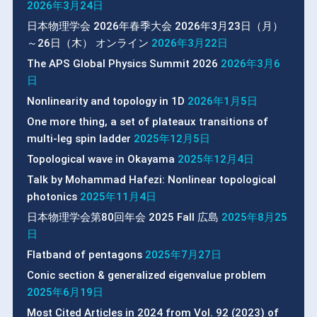
2026年3月24日
日本物理学会 2026年春季大会 2026年3月23日（月）
～26日（木） オンライン
2026年3月22日
The APS Global Physics Summit 2026
2026年3月6
日
Nonlinearity and topology in 1D
2026年1月5日
One more thing, a set of plateaux transitions of
multi-leg spin ladder
2025年12月5日
Topological wave in Okayama
2025年12月4日
Talk by Mohammad Hafezi: Nonlinear topological
photonics
2025年11月4日
日本物理学会第80回年会 2025 Fall 広島
2025年8月25
日
Flatband of pentagons
2025年7月27日
Conic section & generalized eigenvalue problem
2025年6月19日
Most Cited Articles in 2024 from Vol. 92 (2023) of