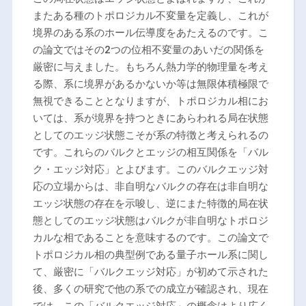
またある種のトポロジカル不変量を定義し、これが
境界のある系のホール伝導度をあたえるのです。こ
の論文ではその2つの位相不変量のあいだの関係を
厳密に与えました。もちろん熱力学的物理量を考え
る際、系に境界があるかないか等は無限体積極限で
無視できることとなりますが、トポロジカル相にお
いては、系が境界を持つときにあらわれる局在状態
としてのエッジ状態こそが系の特徴と考えられるの
です。これらのバルクとエッジの相互関係を「バル
ク・エッジ対応」とよびます。このバルクエッジ対
応の立場からは、非自明なバルクの存在は非自明な
エッジ状態の存在を示唆し、逆にまた特徴的局在状
態としてのエッジ状態はバルクが非自明なトポロジ
カルな相であることを意味するのです。この論文で
トポロジカル相の典型例である量子ホール系に関し
て、厳密に「バルクエッジ対応」が初めて示された
後、多くの研究で他の系での成立が確認され、現在