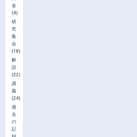
金
(4)
研
究
集
会
(18)
解
説
(22)
講
義
(24)
過
去
の
記
録