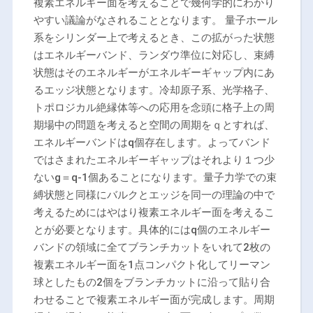
複素エネルギー面を考えることで幾何学的にわかり
やすい議論がなされることとなります。 量子ホール
系をシリンダー上で考えるとき、この拡がった状態
はエネルギーバンド、ランダウ準位に対応し、束縛
状態はそのエネルギーがエネルギーギャップ内にあ
るエッジ状態となります。冷却原子系、光学格子、
トポロジカル絶縁体等への応用を念頭に格子上の周
期場中の問題を考えると空間の周期をｑとすれば、
エネルギーバンドはq個存在します。よってバンド
ではさまれたエネルギーギャップはそれより１つ少
ないg＝q-1個あることになります。量子力学での束
縛状態と同様にバルクとエッジを同一の理論の中で
考えるためにはやはり複素エネルギー面を考えるこ
とが必要となります。具体的にはq個のエネルギー
バンドの領域に全てブランチカットをいれて2枚の
複素エネルギー面を1点コンパクト化してリーマン
球としたもの2個をブランチカットに沿って貼り合
わせることで複素エネルギー面が完成します。周期