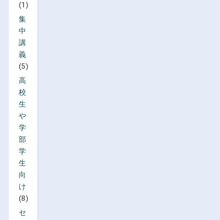
(1)
集
中
講
義
(5)
高
校
生
や
学
部
学
生
向
け
(8)
セ