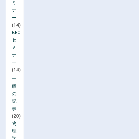
ミ
ナ
ー
(14)
BEC
セ
ミ
ナ
ー
(14)
一
般
の
記
事
(20)
物
理
学