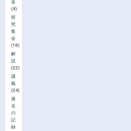
金
(4)
研
究
集
会
(18)
解
説
(22)
講
義
(24)
過
去
の
記
録