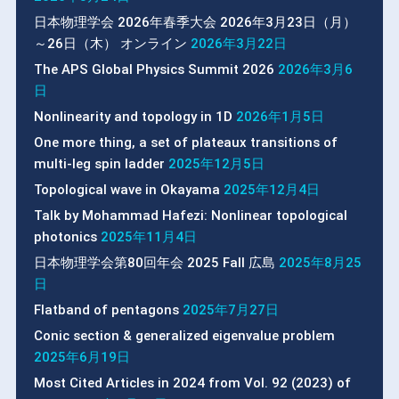
日本物理学会 2026年春季大会 2026年3月23日（月）
～26日（木） オンライン
2026年3月22日
The APS Global Physics Summit 2026
2026年3月6
日
Nonlinearity and topology in 1D
2026年1月5日
One more thing, a set of plateaux transitions of
multi-leg spin ladder
2025年12月5日
Topological wave in Okayama
2025年12月4日
Talk by Mohammad Hafezi: Nonlinear topological
photonics
2025年11月4日
日本物理学会第80回年会 2025 Fall 広島
2025年8月25
日
Flatband of pentagons
2025年7月27日
Conic section & generalized eigenvalue problem
2025年6月19日
Most Cited Articles in 2024 from Vol. 92 (2023) of