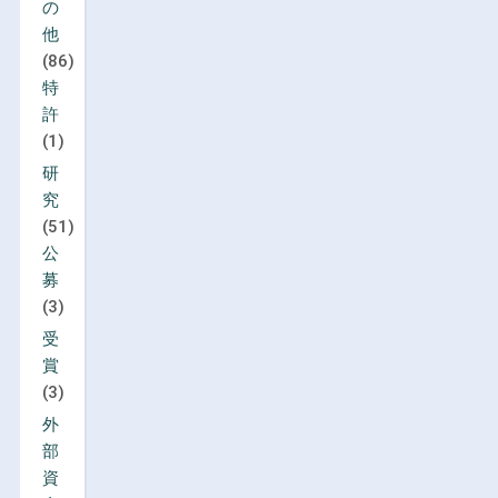
の
他
(86)
特
許
(1)
研
究
(51)
公
募
(3)
受
賞
(3)
外
部
資