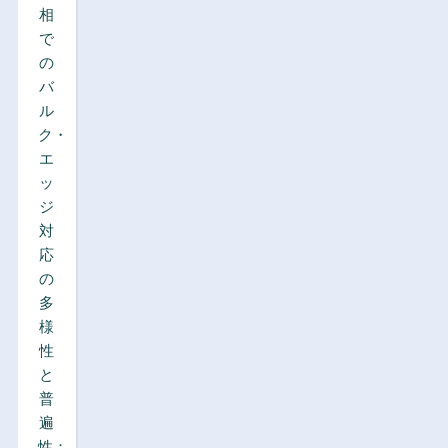
相
で
の
バ
ル
ク・
エ
ッ
ジ
対
応
の
多
様
性
と
普
遍
性：