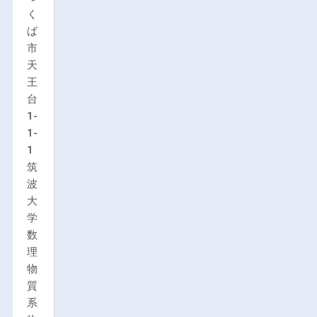
く
ば
市
天
王
台
1-
1-
1
筑
波
大
学
数
理
物
質
系