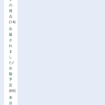
の
視
点
(14)
出
版
さ
れ
ま
し
た/
出
版
予
定
(60)
未
分