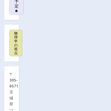
予
定
♣
物
理
学
の
視
点
〒
305-
8571
茨
城
県
つ