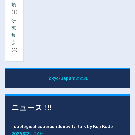
類
(1)
研
究
集
会
(4)
Tokyo/Japan:
3:2:30
ニュース !!!
Topological superconductivity: talk by Koji Kudo
2026年3月24日