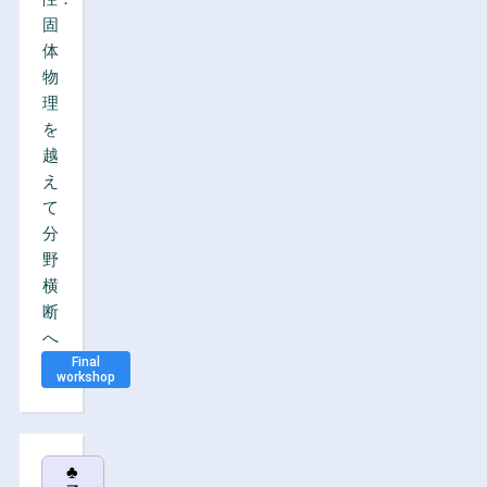
固
体
物
理
を
越
え
て
分
野
横
断
へ
Final
workshop
♣