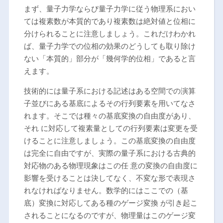
まず、量子力学ならび量子力学に従う物理系におい
ては複素数が本質的であり複素数は絶対値と位相に
分けられることに注意しましょう。これだけわかれ
ば、量子力学での位相の効果のどうしても取り除け
ない「本質的」部分が「幾何学的位相」であると言
えます。
技術的には量子系における記述はある空間での演算
子並びにある基底によるその行列要素を用いてなさ
れます。そこでは種々の基底変換の自由度があり、
それ に対応して複素量としての行列要素は変更を受
けることに注意しましょう。この基底変換の自由度
は完全に自由ですが、実際の量子系における古典的
対応物のある物理現象はこの任 意の変換の自由度に
影響を受けることは決してなく、不変な形で表現さ
れなければなりません。数学的にはここでの（基
底）変換に対応してある種のゲージ変換 が引き起こ
されることになるのですが、物理量はこのゲージ変