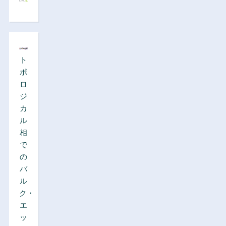
ト
ポ
ロ
ジ
カ
ル
相
で
の
バ
ル
ク・
エ
ッ