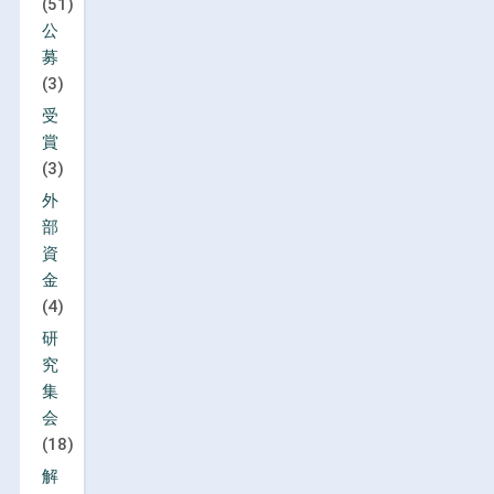
(51)
公
募
(3)
受
賞
(3)
外
部
資
金
(4)
研
究
集
会
(18)
解