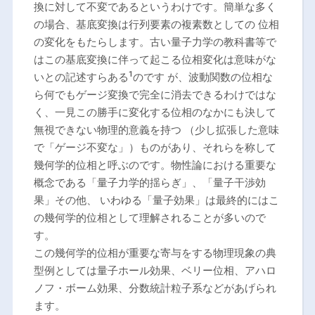
換に対して不変であるというわけです。簡単な多く
の場合、基底変換は行列要素の複素数としての 位相
の変化をもたらします。古い量子力学の教科書等で
はこの基底変換に伴って起こる位相変化は意味がな
1
いとの記述すらある
のです が、波動関数の位相な
ら何でもゲージ変換で完全に消去できるわけではな
く、一見この勝手に変化する位相のなかにも決して
無視できない物理的意義を持つ （少し拡張した意味
で「ゲージ不変な」）ものがあり、それらを称して
幾何学的位相と呼ぶのです。物性論における重要な
概念である「量子力学的揺らぎ」、「量子干渉効
果」その他、 いわゆる「量子効果」は最終的にはこ
の幾何学的位相として理解されることが多いので
す。
この幾何学的位相が重要な寄与をする物理現象の典
型例としては量子ホール効果、ベリー位相、アハロ
ノフ・ボーム効果、分数統計粒子系などがあげられ
ます。