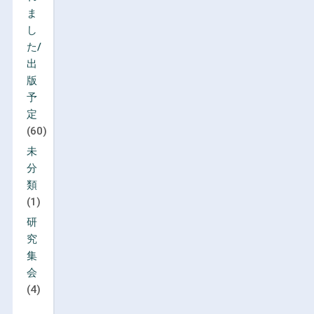
ま
し
た/
出
版
予
定
(60)
未
分
類
(1)
研
究
集
会
(4)