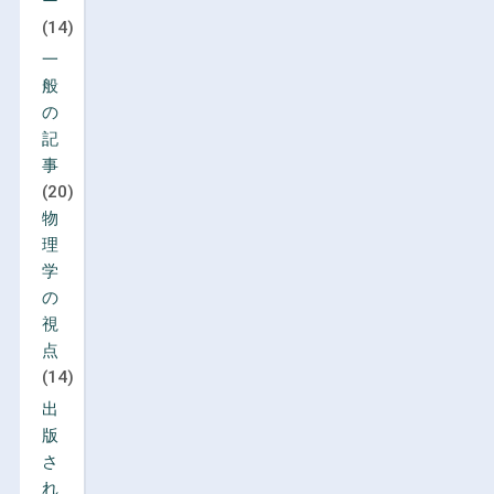
ー
(14)
一
般
の
記
事
(20)
物
理
学
の
視
点
(14)
出
版
さ
れ