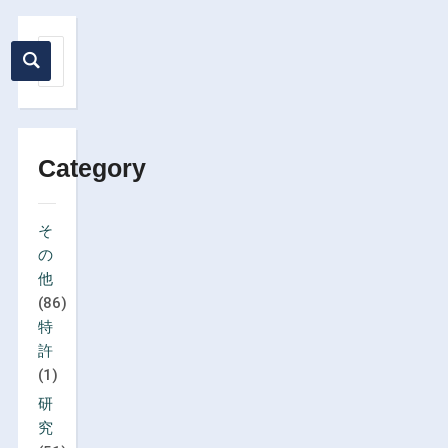
Category
そ
の
他
(86)
特
許
(1)
研
究