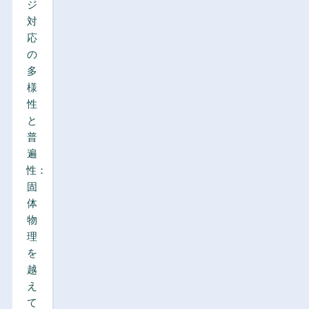
ジ
対
応
の
多
様
性
と
普
遍
性：
固
体
物
理
を
越
え
て