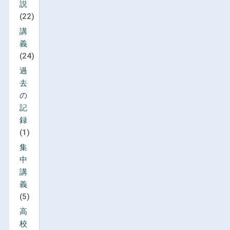
説
(22)
講
義
(24)
過
去
の
記
録
(1)
集
中
講
義
(5)
高
校