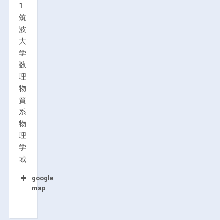
1
筑
波
大
学
数
理
物
質
系
物
理
学
域
google
map