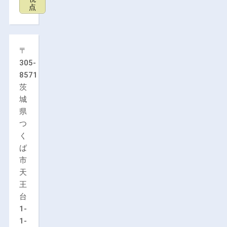
点
〒
305-
8571
茨
城
県
つ
く
ば
市
天
王
台
1-
1-