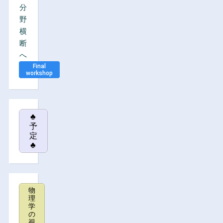
分
野
横
断
へ
Final
workshop
♣
予
定
♣
物
理
学
の
視