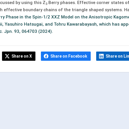
scussed by using this Z
Berry phases. Effective corner states o
3
th effective boundary chains of the triangle shaped systems. Ha
rry Phase in the Spin-1/2 XXZ Model on the Anisotropic Kagome
hii, Yasuhiro Hatsugai, and Tohru Kawarabayash, which has app
c. Jpn. 93, 064703 (2024).
Share on X
Share on Facebook
Share on Li