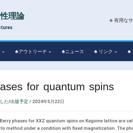
物性理論
♣ 有用な
ctures
育
♣アウトリーチ
♣ニュース
♣ リンク
♣
ases for quantum spins
した/出版予定
/
2024年5月22日
Berry phases for XXZ quantum spins on Kagome lattice are ca
rlo method under a condition with fixed magnetization. The ph