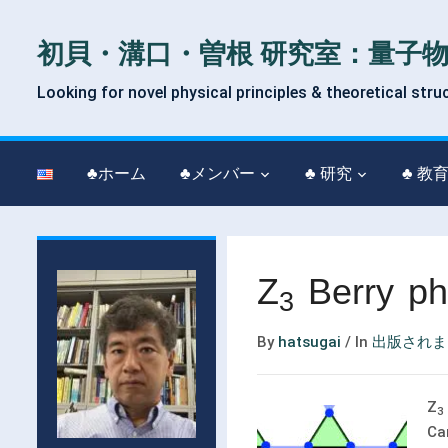
初貝・溝口・曽根 研究室：量子
Looking for novel physical principles & theoretical stru
♣ホーム
♣メンバー
♣ 研究
♣ 教
Z
Berry ph
3
By
hatsugai
/
In
出版されま
Z
3
Ca