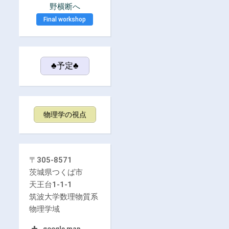
野横断へ
Final workshop
♣予定♣
物理学の視点
〒305-8571
茨城県つくば市
天王台1-1-1
筑波大学数理物質系
物理学域
google map