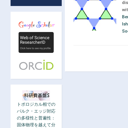
di
wi
Be
Is
So
トポロジカル相での
バルク・エッジ対応
の多様性と普遍性：
固体物理を越えて分