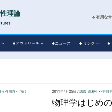
物性理論
♣ 有用な
ctures
育
♣アウトリーチ
♣ニュース
♣ リンク
♣
生や学部学生向け
2011年4月25日
/
講義
,
高校生や学部
物理学はじめ