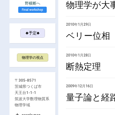
物理学が大
野横断へ
Final workshop
2010年1月29日
♣予定♣
ベリー位相
2010年1月28日
物理学の視点
断熱定理
〒305-8571
2009年12月16日
茨城県つくば市
天王台1-1-1
量子論と経
筑波大学数理物質系
物理学域
google map