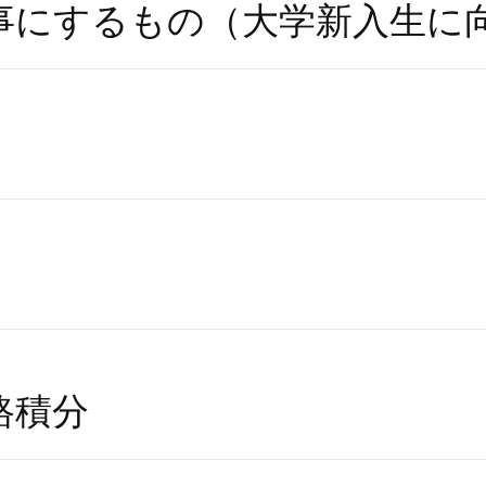
事にするもの（大学新入生に
路積分