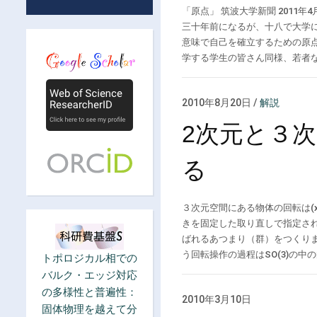
「原点」 筑波大学新聞 2011年
三十年前になるが、十八で大学
意味で自己を確立するための原
学する学生の皆さん同様、若者なり
2010年8月20日
/
解説
2次元と３
る
３次元空間にある物体の回転は(x
きを固定した取り直しで指定され
ばれるあつまり（群）をつくり
う回転操作の過程はSO(3)の中の曲
トポロジカル相での
バルク・エッジ対応
の多様性と普遍性：
2010年3月10日
固体物理を越えて分