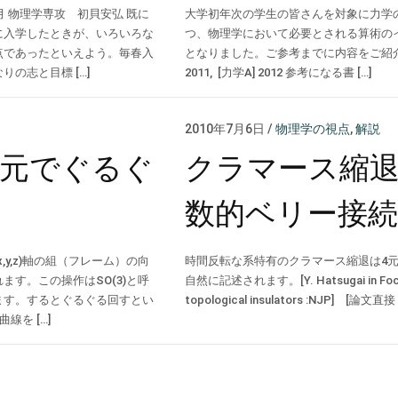
4月 物理学専攻 初貝安弘 既に
大学初年次の学生の皆さんを対象に力学
に入学したときが、いろいろな
つ、物理学において必要とされる算術の
点であったといえよう。毎春入
となりました。ご参考までに内容をご紹介し
の志と目標 […]
2011, [力学A] 2012 参考になる書 […]
2010年7月6日
/
物理学の視点
,
解説
次元でぐるぐ
クラマース縮
数的ベリー接続
,y,z)軸の組（フレーム）の向
時間反転な系特有のクラマース縮退は4元数(Q
ます。この操作はSO(3)と呼
自然に記述されます。[Y. Hatsugai in Focus
ます。するとぐるぐる回すとい
topological insulators :NJP] [論文直接 
線を […]