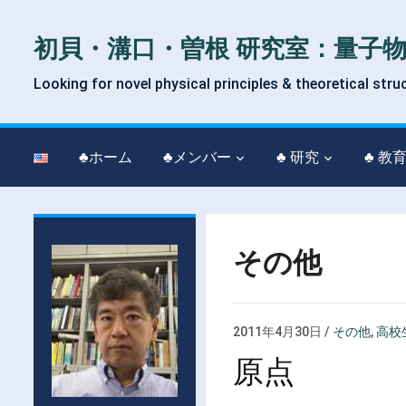
初貝・溝口・曽根 研究室：量子
Looking for novel physical principles & theoretical stru
♣ホーム
♣メンバー
♣ 研究
♣ 教
その他
2011年4月30日
/
その他
,
高校
原点